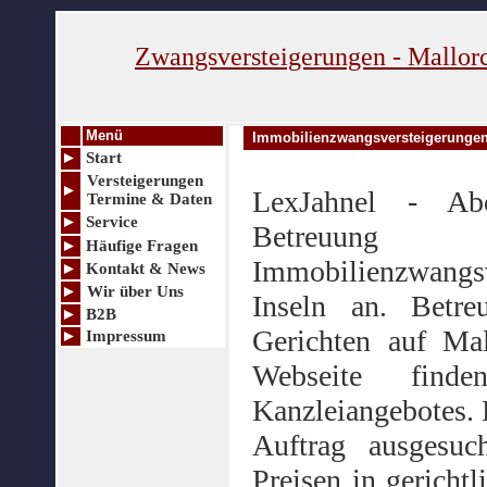
Zwangsversteigerungen
- Mallor
Menü
Immobilienzwangsversteigerunge
►
Start
Versteigerungen
►
LexJahnel - Abo
Termine & Daten
►
Service
Betreuun
►
Häufige Fragen
Immobilienzwangs
►
Kontakt & News
►
Wir über Uns
Inseln an. Betre
►
B2B
Gerichten auf Mal
►
Impressum
Webseite find
Kanzleiangebotes. 
Auftrag ausgesuc
Preisen in gericht