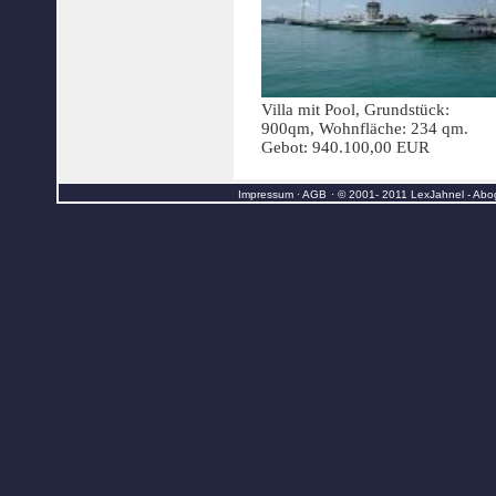
Villa
mit Pool, Grundstück:
900qm, Wohnfläche: 234 qm.
Gebot: 940.100,00 EUR
Impressum
·
AGB
·
© 2001
-
20
11
LexJahnel - Abo